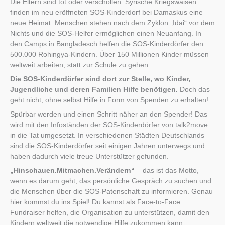
Die Eltern sind tot oder verschollen: Syrische Kriegswaisen
finden im neu eröffneten SOS-Kinderdorf bei Damaskus eine
neue Heimat. Menschen stehen nach dem Zyklon „Idai“ vor dem
Nichts und die SOS-Helfer ermöglichen einen Neuanfang. In
den Camps in Bangladesch helfen die SOS-Kinderdörfer den
500.000 Rohingya-Kindern. Über 150 Millionen Kinder müssen
weltweit arbeiten, statt zur Schule zu gehen.
Die SOS-Kinderdörfer sind dort zur Stelle, wo Kinder,
Jugendliche und deren Familien Hilfe benötigen.
Doch das
geht nicht, ohne selbst Hilfe in Form von Spenden zu erhalten!
Spürbar werden und einen Schritt näher an den Spender! Das
wird mit den Infoständen der SOS-Kinderdörfer von talk2move
in die Tat umgesetzt. In verschiedenen Städten Deutschlands
sind die SOS-Kinderdörfer seit einigen Jahren unterwegs und
haben dadurch viele treue Unterstützer gefunden.
„Hinschauen.Mitmachen.Verändern“
– das ist das Motto,
wenn es darum geht, das persönliche Gespräch zu suchen und
die Menschen über die SOS-Patenschaft zu informieren. Genau
hier kommst du ins Spiel! Du kannst als Face-to-Face
Fundraiser helfen, die Organisation zu unterstützen, damit den
Kindern weltweit die notwendige Hilfe zukommen kann.