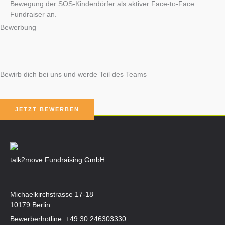
Bewegung der SOS-Kinderdörfer als aktiver Face-to-Face
Fundraiser an.
Bewerbung
Bewirb dich bei uns und werde Teil des Teams
JETZT BEWERBEN
talk2move Fundraising GmbH
Michaelkirchstrasse 17-18
10179 Berlin
Bewerberhotline:
+49 30 246303330