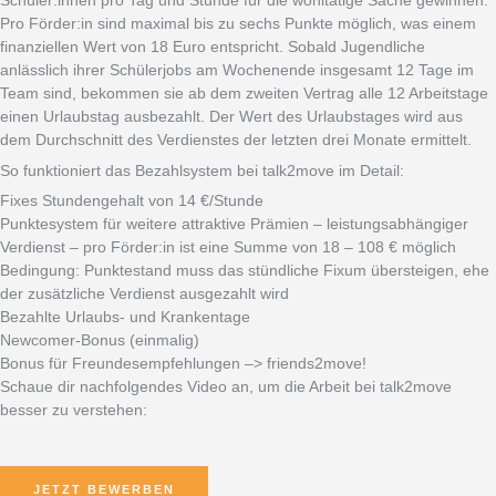
Schüler:innen pro Tag und Stunde für die wohltätige Sache gewinnen.
Pro Förder:in sind maximal bis zu sechs Punkte möglich, was einem
finanziellen Wert von 18 Euro entspricht. Sobald Jugendliche
anlässlich ihrer Schülerjobs am Wochenende insgesamt 12 Tage im
Team sind, bekommen sie ab dem zweiten Vertrag alle 12 Arbeitstage
einen Urlaubstag ausbezahlt. Der Wert des Urlaubstages wird aus
dem Durchschnitt des Verdienstes der letzten drei Monate ermittelt.
So funktioniert das Bezahlsystem bei talk2move im Detail:
Fixes Stundengehalt von 14 €/Stunde
Punktesystem für weitere attraktive Prämien – leistungsabhängiger
Verdienst – pro Förder:in ist eine Summe von 18 – 108 € möglich
Bedingung: Punktestand muss das stündliche Fixum übersteigen, ehe
der zusätzliche Verdienst ausgezahlt wird
Bezahlte Urlaubs- und Krankentage
Newcomer-Bonus (einmalig)
Bonus für Freundesempfehlungen –> friends2move!
Schaue dir nachfolgendes Video an, um die Arbeit bei talk2move
besser zu verstehen:
JETZT BEWERBEN