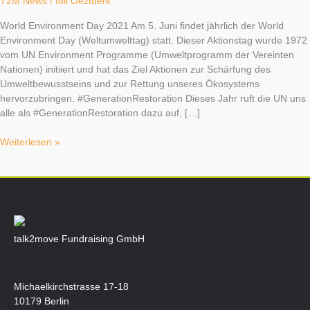
T2M News
/
Idil Oeztuerk
World Environment Day 2021 Am 5. Juni findet jährlich der World
Environment Day (Weltumwelttag) statt. Dieser Aktionstag wurde 1972
vom UN Environment Programme (Umweltprogramm der Vereinten
Nationen) initiiert und hat das Ziel Aktionen zur Schärfung des
Umweltbewusstseins und zur Rettung unseres Ökosystems
hervorzubringen. #GenerationRestoration Dieses Jahr ruft die UN uns
alle als #GenerationRestoration dazu auf, […]
Weiterlesen »
talk2move Fundraising GmbH
Michaelkirchstrasse 17-18
10179 Berlin