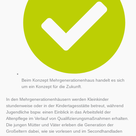
Beim Konzept Mehrgenerationenhaus handelt es sich
um ein Konzept für die Zukunft.
In den Mehrgenerationenhäusern werden Kleinkinder
stundenweise oder in der Kindertagesstätte betreut, während
Jugendliche bspw. einen Einblick in das Arbeitsfeld der
Altenpflege im Verlauf von Qualifizierungsmaßnahmen erhalten.
Die jungen Mütter und Väter erleben die Generation der
Großeltern dabei, wie sie vorlesen und im Secondhandladen