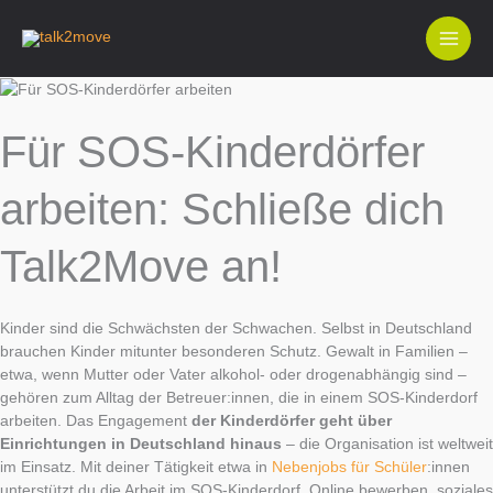
Zum
Inhalt
springen
Für SOS-Kinderdörfer
arbeiten: Schließe dich
Talk2Move an!
Kinder sind die Schwächsten der Schwachen. Selbst in Deutschland
brauchen Kinder mitunter besonderen Schutz. Gewalt in Familien –
etwa, wenn Mutter oder Vater alkohol- oder drogenabhängig sind –
gehören zum Alltag der Betreuer:innen, die in einem SOS-Kinderdorf
arbeiten. Das Engagement
der Kinderdörfer geht über
Einrichtungen in Deutschland hinaus
– die Organisation ist weltweit
im Einsatz. Mit deiner Tätigkeit etwa in
Nebenjobs für Schüler
:innen
unterstützt du die Arbeit im SOS-Kinderdorf. Online bewerben, soziales