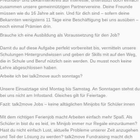
Freundes- und Bekanntenkreis auf Interesse, unterstützt doch einfach
zusammen unsere gemeinnützigen Partnervereine. Deine Freunde
müssen wie du 16 Jahre alt sein. Und für dich sind – sofern deine
Bekannten wenigstens 11 Tage eine Beschäftigung bei uns ausüben –
noch einmal Prämien drin.
Brauche ich eine Ausbildung als Voraussetzung für den Job?
Damit du auf diese Aufgabe perfekt vorbereitet bis, vermitteln unsere
Schulungen Hintergrundwissen und geben dir Skills mit auf den Weg,
die in Schule und Beruf nützlich sein werden. Du musst noch keine
Lehre abgeschlossen haben.
Arbeite ich bei talk2move auch sonntags?
Unsere Einsatztage sind Montag bis Samstag. An Sonntagen stehst du
bei uns nicht am Infostand. Gleiches gilt für Feiertage.
Fazit: talk2move Jobs – keine alltäglichen Minijobs für Schüler:innen
Mit dem richtigen Ferienjob macht Arbeiten einfach mehr Spaß. Als
Schüler:in bist du es leid, im Minijob immer nur Regale einzuräumen?
Hast du nicht einfach Lust, aktuelle Probleme unserer Zeit anzugehen
und Teil der Lösung zu werden? talk2move Fundraising macht dich