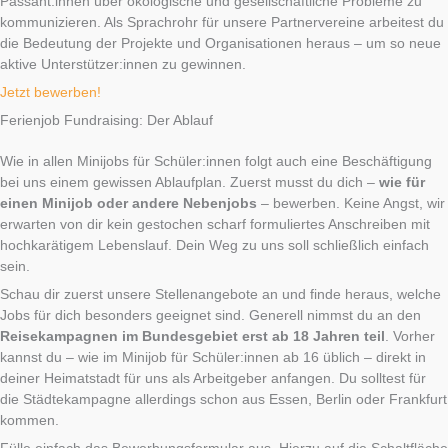
Passant:innen über ökologische und gesellschaftliche Probleme zu
kommunizieren. Als Sprachrohr für unsere Partnervereine arbeitest du
die Bedeutung der Projekte und Organisationen heraus – um so neue
aktive Unterstützer:innen zu gewinnen.
Jetzt bewerben!
Ferienjob Fundraising: Der Ablauf
Wie in allen Minijobs für Schüler:innen folgt auch eine Beschäftigung
bei uns einem gewissen Ablaufplan. Zuerst musst du dich –
wie für
einen Minijob oder andere Nebenjobs
– bewerben. Keine Angst, wir
erwarten von dir kein gestochen scharf formuliertes Anschreiben mit
hochkarätigem Lebenslauf. Dein Weg zu uns soll schließlich einfach
sein.
Schau dir zuerst unsere Stellenangebote an und finde heraus, welche
Jobs für dich besonders geeignet sind. Generell nimmst du an den
Reisekampagnen im Bundesgebiet erst ab 18 Jahren teil
. Vorher
kannst du – wie im Minijob für Schüler:innen ab 16 üblich – direkt in
deiner Heimatstadt für uns als Arbeitgeber anfangen. Du solltest für
die Städtekampagne allerdings schon aus Essen, Berlin oder Frankfurt
kommen.