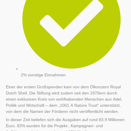
2% sonstige Einnahmen.
Einer der ersten Großspenden kam von dem Ölkonzern Royal
Dutch Shell. Die Stiftung wird zudem seit den 1970ern durch
einen exklusiven Kreis von wohlhabenden Menschen aus Adel,
Politik und Wirtschaft – dem „1001 A Nature Trust“ unterstützt,
von dem die Namen der Förderer nicht veröffentlicht werden.
In dieser Zeit beliefen sich die Ausgaben auf rund 83,9 Millionen
Euro. 83% wurden für die Projekt-, Kampagnen- und