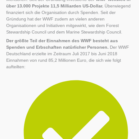
über 13.000 Projekte 11,5 Milliarden US-Dollar.
Überwiegend
finanziert sich die Organisation durch Spenden. Seit der
Gründung hat der WWF zudem an vielen anderen
Organisationen und Initiativen mitgewirkt, wie dem Forest
Stewardship Council und dem Marine Stewardship Council.
Der größte Teil der Einnahmen des WWF besteht aus
Spenden und Erbschaften natürlicher Personen.
Der WWF
Deutschland erzielte im Zeitraum Juli 2017 bis Juni 2018
Einnahmen von rund 85,2 Millionen Euro, die sich wie folgt
aufteilten: