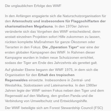
Die unglaublichen Erfolge des WWF
In den Anfängen engagierte sich die Naturschutzorganisation für
den
Artenschutz und insbesondere für Flaggschiffarten der
charismatischen Megafauna
. In den 1970er Jahren
veränderte sich das Vorgehen des WWF entscheidend, denn
anstatt einzelnen Projekten sofort Hilfe zukommen zu lassen,
rückten komplette Maßnahmen für ganze Ökozonen oder
Tierarten in den Fokus.
Die „Operation Tiger“
war eine der
ersten globalen Kampagnen des WWF. In Rahmen dieser
Kampagne wurden in Indien neue Schutzzonen errichtet,
sodass der Tiger am Ende des Jahrzehnts als gerettet galt.
Auf globaler Ebene begann der WWF 1975, in dem sich die
Organisation für den
Erhalt des tropischen
Regenwaldes
einsetzte. Insbesondere in Zentral- und
Westafrika, Südostasien und Lateinamerika. In den 1980er
Jahren legte der WWF seinen Fokus neben den Tiger und dem
Regenwald auf den Walfang, den großen Panda und die
Verbindung von Umweltschutz und Entwicklungshilfe.
Der WWF beteiligte sich am Forest Stewardship Council (FSC)