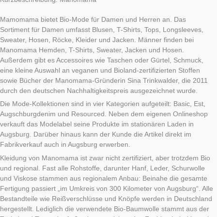
Mamomama bietet Bio-Mode für Damen und Herren an. Das
Sortiment für Damen umfasst Blusen, T-Shirts, Tops, Longsleeves,
Sweater, Hosen, Röcke, Kleider und Jacken. Männer finden bei
Manomama Hemden, T-Shirts, Sweater, Jacken und Hosen.
Außerdem gibt es Accessoires wie Taschen oder Gürtel, Schmuck,
eine kleine Auswahl an veganen und Bioland-zertifizierten Stoffen
sowie Bücher der Manomama-Gründerin Sina Trinkwalder, die 2011
durch den deutschen Nachhaltigkeitspreis ausgezeichnet wurde.
Die Mode-Kollektionen sind in vier Kategorien aufgeteilt: Basic, Est,
Augschburgdenim und Resourced. Neben dem eigenen Onlineshop
verkauft das Modelabel seine Produkte im stationären Laden in
Augsburg. Darüber hinaus kann der Kunde die Artikel direkt im
Fabrikverkauf auch in Augsburg erwerben.
Kleidung von Manomama ist zwar nicht zertifiziert, aber trotzdem Bio
und regional. Fast alle Rohstoffe, darunter Hanf, Leder, Schurwolle
und Viskose stammen aus regionalem Anbau: Beinahe die gesamte
Fertigung passiert „im Umkreis von 300 Kilometer von Augsburg“. Alle
Bestandteile wie Reißverschlüsse und Knöpfe werden in Deutschland
hergestellt. Lediglich die verwendete Bio-Baumwolle stammt aus der