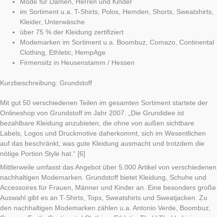
Mode für Damen, Herren und Kinder
im Sortiment u.a. T-Shirts, Polos, Hemden, Shorts, Sweatshirts,
Kleider, Unterwäsche
über 75 % der Kleidung zertifiziert
Modemarken im Sortiment u.a. Boombuz, Comazo, Continental
Clothing, Ethletic, HempAge
Firmensitz in Heusenstamm / Hessen
Kurzbeschreibung: Grundstoff
Mit gut 50 verschiedenen Teilen im gesamten Sortiment startete der
Onlineshop von Grundstoff im Jahr 2007. „Die Grundidee ist
bezahlbare Kleidung anzubieten, die ohne von außen sichtbare
Labels, Logos und Druckmotive daherkommt, sich im Wesentlichen
auf das beschränkt, was gute Kleidung ausmacht und trotzdem die
nötige Portion Style hat.“ [6]
Mittlerweile umfasst das Angebot über 5.000 Artikel von verschiedenen
nachhaltigen Modemarken. Grundstoff bietet Kleidung, Schuhe und
Accessoires für Frauen, Männer und Kinder an. Eine besonders große
Auswahl gibt es an T-Shirts, Tops, Sweatshirts und Sweatjacken. Zu
den nachhaltigen Modemarken zählen u.a. Antonio Verde, Boombuz,