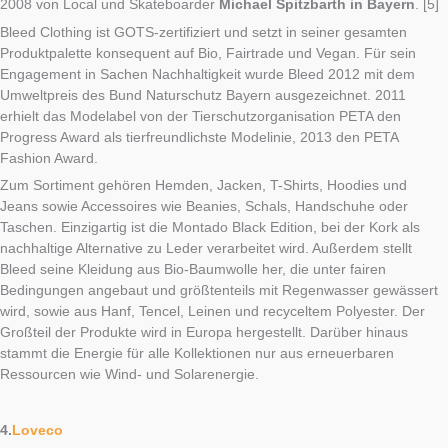
2008 von Local und Skateboarder
Michael Spitzbarth in Bayern
. [5]
Bleed Clothing ist GOTS-zertifiziert und setzt in seiner gesamten
Produktpalette konsequent auf Bio, Fairtrade und Vegan. Für sein
Engagement in Sachen Nachhaltigkeit wurde Bleed 2012 mit dem
Umweltpreis des Bund Naturschutz Bayern ausgezeichnet. 2011
erhielt das Modelabel von der Tierschutzorganisation PETA den
Progress Award als tierfreundlichste Modelinie, 2013 den PETA
Fashion Award.
Zum Sortiment gehören Hemden, Jacken, T-Shirts, Hoodies und
Jeans sowie Accessoires wie Beanies, Schals, Handschuhe oder
Taschen. Einzigartig ist die Montado Black Edition, bei der Kork als
nachhaltige Alternative zu Leder verarbeitet wird. Außerdem stellt
Bleed seine Kleidung aus Bio-Baumwolle her, die unter fairen
Bedingungen angebaut und größtenteils mit Regenwasser gewässert
wird, sowie aus Hanf, Tencel, Leinen und recyceltem Polyester. Der
Großteil der Produkte wird in Europa hergestellt. Darüber hinaus
stammt die Energie für alle Kollektionen nur aus erneuerbaren
Ressourcen wie Wind- und Solarenergie.
4.
Loveco