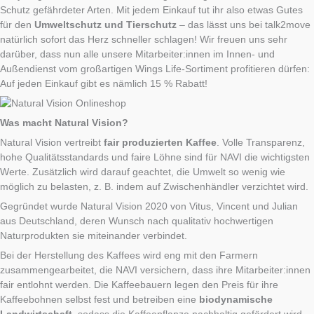
Schutz gefährdeter Arten. Mit jedem Einkauf tut ihr also etwas Gutes
für den
Umweltschutz und Tierschutz
– das lässt uns bei talk2move
natürlich sofort das Herz schneller schlagen! Wir freuen uns sehr
darüber, dass nun alle unsere Mitarbeiter:innen im Innen- und
Außendienst vom großartigen Wings Life-Sortiment profitieren dürfen:
Auf jeden Einkauf gibt es nämlich 15 % Rabatt!
Was macht Natural Vision?
Natural Vision vertreibt
fair produzierten Kaffee
. Volle Transparenz,
hohe Qualitätsstandards und faire Löhne sind für NAVI die wichtigsten
Werte. Zusätzlich wird darauf geachtet, die Umwelt so wenig wie
möglich zu belasten, z. B. indem auf Zwischenhändler verzichtet wird.
Gegründet wurde Natural Vision 2020 von Vitus, Vincent und Julian
aus Deutschland, deren Wunsch nach qualitativ hochwertigen
Naturprodukten sie miteinander verbindet.
Bei der Herstellung des Kaffees wird eng mit den Farmern
zusammengearbeitet, die NAVI versichern, dass ihre Mitarbeiter:innen
fair entlohnt werden. Die Kaffeebauern legen den Preis für ihre
Kaffeebohnen selbst fest und betreiben eine
biodynamische