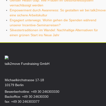
Gender Health Gap: Wie Frauen im Gesundheitssystem
vernachlässigt werden
Empowerment durch Awareness: So gestalten wir bei talk2move
eine sichere Arbeitskultur
Engagiert unterwegs: Wohin gehen die Spenden während
unserer Incentive-Seminarreisen?
Silvestertraditionen im Wandel: Nachhaltige Alternativen für
einen grünen Start ins Neue Jahr
talk2move Fundraising GmbH
Michaelkirchstrasse 17-18
10179 Berlin
Bewerberhotline:
+49 30 246303330
Backoffice:
+49 30 24630330
fax: +49 30 246303377