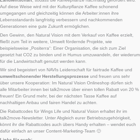
Landwirtschaft
, sodass die Kaffeepflanze nachhaltig gefördert wird.
Auf diese Weise wird mit der Kulturpflanze Kaffee schonend
umgegangen und gleichzeitig können die Arbeiter:innen ihre
Lebensstandards langfristig verbessern und nachkommenden
Generationen eine gute Zukunft ermöglichen.
Den Gewinn, den Natural Vision mit dem Verkauf von Kaffee erzielt,
fließt zum Teil in weitere, Umwelt fördernde Projekte, wie
beispielsweise „Positerra“: Einer Organisation, die sich zum Ziel
gesetzt hat CO2 zu binden und in Humus umzuwandeln, der wiederum
für die Landwirtschaft genutzt werden kann.
Wir sind begeistert von NAVIs Leidenschaft für fairtrade Kaffee und
umweltschonender Herstellungsprozesse
und freuen uns sehr
über unsere Kooperation: Im Natural Vision Onlineshop dürfen sich
alle Mitarbeiter:innen bei talk2move über einen tollen Rabatt von 20 %
freuen! Ein Grund mehr, bei der nächsten Tasse Kaffee auf
nachhaltigen Anbau und fairen Handel zu achten.
Die Rabattcodes für Wings Life und Natural Vision erhaltet ihr im
talk2move-Newsletter. Unter Abgleich eurer Betriebszugehörigkeit,
könnt ihr die Rabattcodes auch übers Handy erhalten – wendet euch
dafür einfach an unser Content-Marketing-Team 🙂
Links für euch: