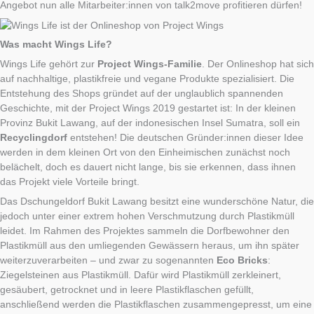
Angebot nun alle Mitarbeiter:innen von talk2move profitieren dürfen!
Was macht Wings Life?
Wings Life gehört zur
Project Wings-Familie
. Der Onlineshop hat sich
auf nachhaltige, plastikfreie und vegane Produkte spezialisiert. Die
Entstehung des Shops gründet auf der unglaublich spannenden
Geschichte, mit der Project Wings 2019 gestartet ist: In der kleinen
Provinz Bukit Lawang, auf der indonesischen Insel Sumatra, soll ein
Recyclingdorf
entstehen! Die deutschen Gründer:innen dieser Idee
werden in dem kleinen Ort von den Einheimischen zunächst noch
belächelt, doch es dauert nicht lange, bis sie erkennen, dass ihnen
das Projekt viele Vorteile bringt.
Das Dschungeldorf Bukit Lawang besitzt eine wunderschöne Natur, die
jedoch unter einer extrem hohen Verschmutzung durch Plastikmüll
leidet. Im Rahmen des Projektes sammeln die Dorfbewohner den
Plastikmüll aus den umliegenden Gewässern heraus, um ihn später
weiterzuverarbeiten – und zwar zu sogenannten
Eco Bricks
:
Ziegelsteinen aus Plastikmüll. Dafür wird Plastikmüll zerkleinert,
gesäubert, getrocknet und in leere Plastikflaschen gefüllt,
anschließend werden die Plastikflaschen zusammengepresst, um eine