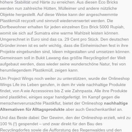
höhere Stabilität und Härte zu erreichen. Aus diesen Eco Bricks
werden nun zahlreiche Hütten, Mülleimer und andere nützliche
Objekte hergestellt. Auf diese Weise kann der angeschwemmte
Plastikmüll recycelt und sinnvoll wiederverwertet werden. Die
Dorfbewohner erhalten für jeden einzelnen Eco Brick 5000 Rupiah,
womit sie sich auf Sumatra eine warme Mahlzeit leisten können.
Umgerechnet in Euro sind das ca. 29 Cent pro Stück. Den deutschen
Gründer:innen ist es sehr wichtig, dass die Einheimischen fest in ihre
Projekte eingebunden sind, Ideen mitgestalten und umsetzen können.
Gemeinsam soll in Bukit Lawang das größte Recyclingdorf der Welt
aufgebaut werden, dass wieder seine wunderschöne Natur, frei von
herumliegendem Plastikmüll, zeigen kann.
Um Project Wings noch weiter zu unterstützen, wurde der Onlineshop
Wings Life ins Leben gerufen, in dem ihr viele nachhaltige Produkte
findet, von A wie Accessoires bis Z wie Zahnpasta. Alle ihre Produkte
sind plastikfrei, einiges sogar handgefertigt. Im Kampf gegen die
menschenverursachte Plastikflut, bietet der Onlineshop
nachhaltige
Alternativen für Alltagsprodukte
aber auch Geschenkartikel an.
Und das Beste dabei: Der Gewinn, den der Onlineshop erzielt, wird zu
100 % (!) gespendet – und zwar direkt für den Bau des
Recyclingdorfes sowie die Aufforstung des Regenwaldes und den