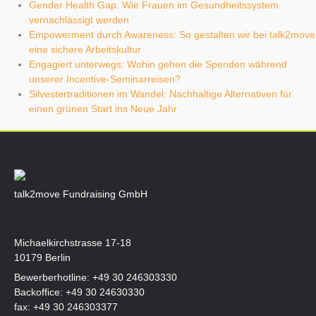
Gender Health Gap: Wie Frauen im Gesundheitssystem
vernachlässigt werden
Empowerment durch Awareness: So gestalten wir bei talk2move
eine sichere Arbeitskultur
Engagiert unterwegs: Wohin gehen die Spenden während
unserer Incentive-Seminarreisen?
Silvestertraditionen im Wandel: Nachhaltige Alternativen für
einen grünen Start ins Neue Jahr
talk2move Fundraising GmbH
Michaelkirchstrasse 17-18
10179 Berlin
Bewerberhotline:
+49 30 246303330
Backoffice:
+49 30 24630330
fax: +49 30 246303377