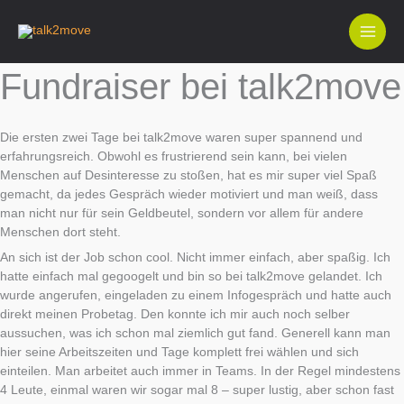
Zum
Inhalt
springen
Fundraiser bei talk2move
Die ersten zwei Tage bei talk2move waren super spannend und
erfahrungsreich. Obwohl es frustrierend sein kann, bei vielen
Menschen auf Desinteresse zu stoßen, hat es mir super viel Spaß
gemacht, da jedes Gespräch wieder motiviert und man weiß, dass
man nicht nur für sein Geldbeutel, sondern vor allem für andere
Menschen dort steht.
An sich ist der Job schon cool. Nicht immer einfach, aber spaßig. Ich
hatte einfach mal gegoogelt und bin so bei talk2move gelandet. Ich
wurde angerufen, eingeladen zu einem Infogespräch und hatte auch
direkt meinen Probetag. Den konnte ich mir auch noch selber
aussuchen, was ich schon mal ziemlich gut fand. Generell kann man
hier seine Arbeitszeiten und Tage komplett frei wählen und sich
einteilen. Man arbeitet auch immer in Teams. In der Regel mindestens
4 Leute, einmal waren wir sogar mal 8 – super lustig, aber schon fast