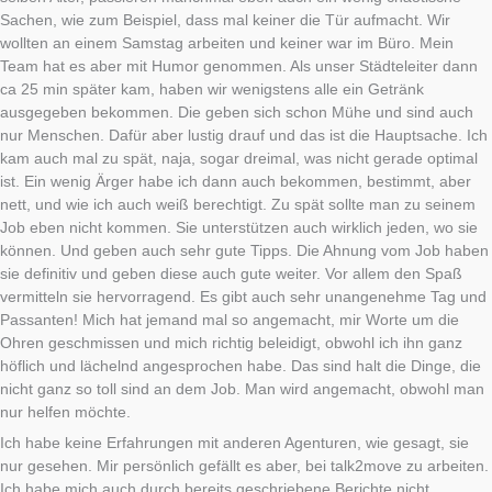
Sachen, wie zum Beispiel, dass mal keiner die Tür aufmacht. Wir
wollten an einem Samstag arbeiten und keiner war im Büro. Mein
Team hat es aber mit Humor genommen. Als unser Städteleiter dann
ca 25 min später kam, haben wir wenigstens alle ein Getränk
ausgegeben bekommen. Die geben sich schon Mühe und sind auch
nur Menschen. Dafür aber lustig drauf und das ist die Hauptsache. Ich
kam auch mal zu spät, naja, sogar dreimal, was nicht gerade optimal
ist. Ein wenig Ärger habe ich dann auch bekommen, bestimmt, aber
nett, und wie ich auch weiß berechtigt. Zu spät sollte man zu seinem
Job eben nicht kommen. Sie unterstützen auch wirklich jeden, wo sie
können. Und geben auch sehr gute Tipps. Die Ahnung vom Job haben
sie definitiv und geben diese auch gute weiter. Vor allem den Spaß
vermitteln sie hervorragend. Es gibt auch sehr unangenehme Tag und
Passanten! Mich hat jemand mal so angemacht, mir Worte um die
Ohren geschmissen und mich richtig beleidigt, obwohl ich ihn ganz
höflich und lächelnd angesprochen habe. Das sind halt die Dinge, die
nicht ganz so toll sind an dem Job. Man wird angemacht, obwohl man
nur helfen möchte.
Ich habe keine Erfahrungen mit anderen Agenturen, wie gesagt, sie
nur gesehen. Mir persönlich gefällt es aber, bei talk2move zu arbeiten.
Ich habe mich auch durch bereits geschriebene Berichte nicht