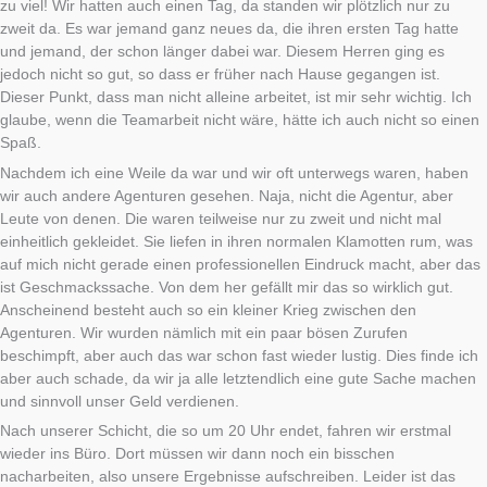
zu viel! Wir hatten auch einen Tag, da standen wir plötzlich nur zu
zweit da. Es war jemand ganz neues da, die ihren ersten Tag hatte
und jemand, der schon länger dabei war. Diesem Herren ging es
jedoch nicht so gut, so dass er früher nach Hause gegangen ist.
Dieser Punkt, dass man nicht alleine arbeitet, ist mir sehr wichtig. Ich
glaube, wenn die Teamarbeit nicht wäre, hätte ich auch nicht so einen
Spaß.
Nachdem ich eine Weile da war und wir oft unterwegs waren, haben
wir auch andere Agenturen gesehen. Naja, nicht die Agentur, aber
Leute von denen. Die waren teilweise nur zu zweit und nicht mal
einheitlich gekleidet. Sie liefen in ihren normalen Klamotten rum, was
auf mich nicht gerade einen professionellen Eindruck macht, aber das
ist Geschmackssache. Von dem her gefällt mir das so wirklich gut.
Anscheinend besteht auch so ein kleiner Krieg zwischen den
Agenturen. Wir wurden nämlich mit ein paar bösen Zurufen
beschimpft, aber auch das war schon fast wieder lustig. Dies finde ich
aber auch schade, da wir ja alle letztendlich eine gute Sache machen
und sinnvoll unser Geld verdienen.
Nach unserer Schicht, die so um 20 Uhr endet, fahren wir erstmal
wieder ins Büro. Dort müssen wir dann noch ein bisschen
nacharbeiten, also unsere Ergebnisse aufschreiben. Leider ist das