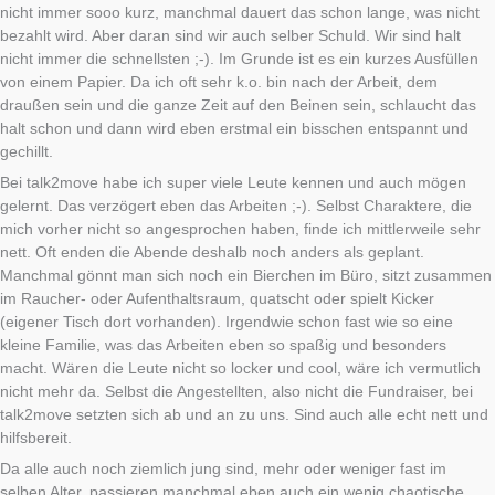
nicht immer sooo kurz, manchmal dauert das schon lange, was nicht
bezahlt wird. Aber daran sind wir auch selber Schuld. Wir sind halt
nicht immer die schnellsten ;-). Im Grunde ist es ein kurzes Ausfüllen
von einem Papier. Da ich oft sehr k.o. bin nach der Arbeit, dem
draußen sein und die ganze Zeit auf den Beinen sein, schlaucht das
halt schon und dann wird eben erstmal ein bisschen entspannt und
gechillt.
Bei talk2move habe ich super viele Leute kennen und auch mögen
gelernt. Das verzögert eben das Arbeiten ;-). Selbst Charaktere, die
mich vorher nicht so angesprochen haben, finde ich mittlerweile sehr
nett. Oft enden die Abende deshalb noch anders als geplant.
Manchmal gönnt man sich noch ein Bierchen im Büro, sitzt zusammen
im Raucher- oder Aufenthaltsraum, quatscht oder spielt Kicker
(eigener Tisch dort vorhanden). Irgendwie schon fast wie so eine
kleine Familie, was das Arbeiten eben so spaßig und besonders
macht. Wären die Leute nicht so locker und cool, wäre ich vermutlich
nicht mehr da. Selbst die Angestellten, also nicht die Fundraiser, bei
talk2move setzten sich ab und an zu uns. Sind auch alle echt nett und
hilfsbereit.
Da alle auch noch ziemlich jung sind, mehr oder weniger fast im
selben Alter, passieren manchmal eben auch ein wenig chaotische