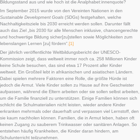
Bildungsstand aus und wie hoch ist die Analphabet:innenquote?
Im September 2015 wurde von den Vereinten Nationen in den
Sustainable Development Goals
(SDGs) festgehalten, welche
Nachhaltigkeitsziele bis 2030 erreicht werden sollen. Darunter fällt
auch das Ziel „bis 2030 für alle Menschen inklusive, chancengerechte
und hochwertige Bildung sicher[zu]stellen sowie Möglichkeiten zum
lebenslangen Lernen [zu] fördern“.
[1]
Der jährlich veröffentlichte Weltbildungsbericht der UNESCO-
Kommission zeigt, dass weltweit immer noch ca. 258 Millionen Kinder
keine Schule besuchen, das sind etwa 17 Prozent aller Kinder
weltweit. Ein Großteil lebt in afrikanischen und asiatischen Ländern.
Dabei spielen mehrere Faktoren eine Rolle, die größte Hürde ist
jedoch die Armut. Viele Kinder sollen zu Hause auf ihre Geschwister
aufpassen, während die Eltern arbeiten oder sie sollen selbst arbeiten,
um die Familie finanziell zu unterstützen. Einige Familien können sich
schlicht die Schulmaterialien nicht leisten, wieder andere Kinder
erkranken mehrmals oder dauerhaft und verpassen viel Lernstoff, den
sie kaum nachholen können. Familien, die in Armut leben, haben oft
keinen Zugang zu sauberem Trinkwasser oder sanitären Anlagen. So
entstehen häufig Krankheiten, die Kinder daran hindern, am
Schulunterricht teilzunehmen.