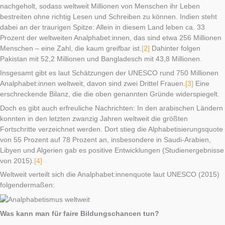
nachgeholt, sodass weltweit Millionen von Menschen ihr Leben
bestreiten ohne richtig Lesen und Schreiben zu können. Indien steht
dabei an der traurigen Spitze: Allein in diesem Land leben ca. 33
Prozent der weltweiten Analphabet:innen, das sind etwa 256 Millionen
Menschen – eine Zahl, die kaum greifbar ist.
[2]
Dahinter folgen
Pakistan mit 52,2 Millionen und Bangladesch mit 43,8 Millionen.
Insgesamt gibt es laut Schätzungen der UNESCO rund 750 Millionen
Analphabet:innen weltweit, davon sind zwei Drittel Frauen.
[3]
Eine
erschreckende Bilanz, die die oben genannten Gründe widerspiegelt.
Doch es gibt auch erfreuliche Nachrichten: In den arabischen Ländern
konnten in den letzten zwanzig Jahren weltweit die größten
Fortschritte verzeichnet werden. Dort stieg die Alphabetisierungsquote
von 55 Prozent auf 78 Prozent an, insbesondere in Saudi-Arabien,
Libyen und Algerien gab es positive Entwicklungen (Studienergebnisse
von 2015).
[4]
Weltweit verteilt sich die Analphabet:innenquote laut UNESCO (2015)
folgendermaßen:
Was kann man für faire Bildungschancen tun?