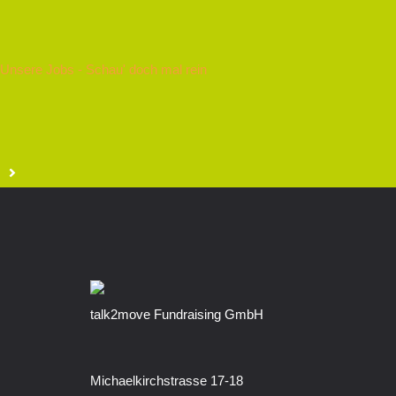
Unsere Jobs - Schau' doch mal rein
talk2move Fundraising GmbH
Michaelkirchstrasse 17-18