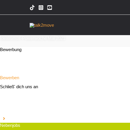
Zum
Inhalt
springen
Idealismus-Powerwoche Mai 2021
Bewerbung
Bewerben
Schließ' dich uns an
Nebenjobs