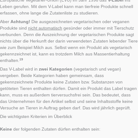
Europäische Vegetarier-Union (EVU) im Jahr 1996 das
V-Label
ins
Leben gerufen. Mit dem V-Label kann man tierfreie Produkte schnell
erfassen, ohne lange die Zutatenliste zu studieren.
Aber
Achtung!
Die ausgezeichneten vegetarischen oder veganen
Produkte sind
nicht automatisch
gesünder oder immer mit Tierschutz
verbunden. Denn die Auszeichnung der vegetarischen Produkte sagt
nichts über die Herkunft der darin verwendeten Zutaten lebender Tiere
wie zum Beispiel Milch aus. Selbst wenn ein Produkt als vegetarisch
gekennzeichnet ist, kann es trotzdem Milch aus Massentierhaltung
19
enthalten.
Das V-Label wird in
zwei Kategorien
(vegetarisch und vegan)
vergeben. Beide Kategorien haben gemeinsam, dass
gekennzeichnete Produkte keine Zutaten bzw. Substanzen von
getöteten Tieren enthalten dürfen. Damit ein Produkt das Label tragen
kann, muss es außerdem tierversuchsfrei sein. Das bedeutet, dass
das Unternehmen für den Artikel selbst und seine Inhaltsstoffe keine
Versuche an Tieren in Auftrag geben darf. Das wird jährlich geprüft.
Die wichtigsten Kriterien im Überblick
Keine
der folgenden Zutaten dürfen enthalten sein: