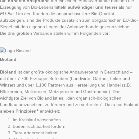
Die
höheren Ansprüche
der einzelnen Anbauverbände machen die
Erzeugung von Bio-Lebensmitteln
aufwändiger und teurer
als nur
EU-Bio
. Um den Kunden die anspruchsvollere Bio-Qualität
aufzuzeigen, sind die Produkte zusätzlich zum obligatorischen EU-Bio-
Siegel mit den eigenen Logos der Anbauverbände gekennzeichnet.
Die drei größten Verbände stellen wir im Folgenden vor:
Bioland
Bioland
ist der größte ökologische Anbauverband in Deutschland –
mit über 7.700 Erzeuger-Betrieben (Landwirte, Gärtner, Imker und
Winzer) und über 1.100 Partnern aus Herstellung und Handel (z.B.
Bäckereien, Molkereien, Metzgereien und Gastronomie). Das
wichtigste Ziel von Bioland ist es, „den organisch-biologischen
Landbau umzusetzen, zu fördern und zu verbreiten“. Dazu hat Bioland
4
sieben Prinzipien
entwickelt:
Im Kreislauf wirtschaften
Bodenfruchtbarkeit fördern
Tiere artgerecht halten