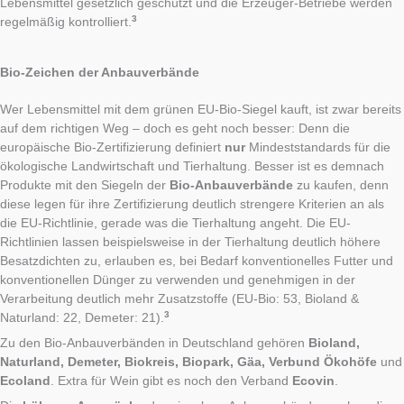
Lebensmittel gesetzlich geschützt und die Erzeuger-Betriebe werden
3
regelmäßig kontrolliert.
Bio-Zeichen der Anbauverbände
Wer Lebensmittel mit dem grünen EU-Bio-Siegel kauft, ist zwar bereits
auf dem richtigen Weg – doch es geht noch besser: Denn die
europäische Bio-Zertifizierung definiert
nur
Mindeststandards für die
ökologische Landwirtschaft und Tierhaltung. Besser ist es demnach
Produkte mit den Siegeln der
Bio-Anbauverbände
zu kaufen, denn
diese legen für ihre Zertifizierung deutlich strengere Kriterien an als
die EU-Richtlinie, gerade was die Tierhaltung angeht. Die EU-
Richtlinien lassen beispielsweise in der Tierhaltung deutlich höhere
Besatzdichten zu, erlauben es, bei Bedarf konventionelles Futter und
konventionellen Dünger zu verwenden und genehmigen in der
Verarbeitung deutlich mehr Zusatzstoffe (EU-Bio: 53, Bioland &
3
Naturland: 22, Demeter: 21).
Zu den Bio-Anbauverbänden in Deutschland gehören
Bioland,
Naturland, Demeter, Biokreis, Biopark, Gäa, Verbund Ökohöfe
und
Ecoland
. Extra für Wein gibt es noch den Verband
Ecovin
.