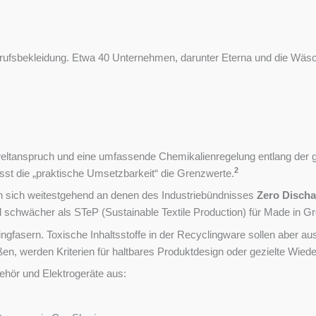
Berufsbekleidung. Etwa 40 Unternehmen, darunter Eterna und die Wäs
anspruch und eine umfassende Chemikalienregelung entlang der ges
2
sst die „praktische Umsetzbarkeit“ die Grenzwerte.
ieren sich weitestgehend an denen des Industriebündnisses
Zero Discha
l schwächer als STeP (Sustainable Textile Production) für Made in G
clingfasern. Toxische Inhaltsstoffe in der Recyclingware sollen abe
en, werden Kriterien für haltbares Produktdesign oder gezielte Wied
ehör und Elektrogeräte aus: