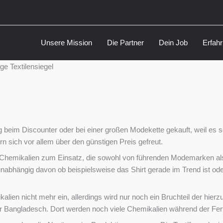
Unsere Mission
Die Partner
Dein Job
Erfah
eim Discounter oder bei einer großen Modekette gekauft, weil es so 
 sich vor allem über den günstigen Preis gefreut.
e Chemikalien zum Einsatz, die sowohl von führenden Modemarken 
nabhängig davon ob beispielsweise das Shirt gerade im Trend ist oder 
en nicht mehr ein, allerdings wird nur noch ein Bruchteil der hierzu
r Bangladesch. Dort werden noch viele Chemikalien während der Fert