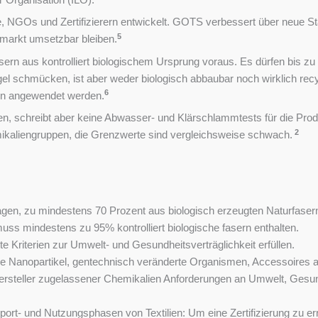
, NGOs und Zertifizierern entwickelt. GOTS verbessert über neue Sta
5
nmarkt umsetzbar bleiben.
ern aus kontrolliert biologischem Ursprung voraus. Es dürfen bis zu
gel schmücken, ist aber weder biologisch abbaubar noch wirklich re
6
en angewendet werden.
n, schreibt aber keine Abwasser- und Klärschlammtests für die Produ
2
hemikaliengruppen, die Grenzwerte sind vergleichsweise schwach.
agen, zu mindestens 70 Prozent aus biologisch erzeugten Naturfaser
ss mindestens zu 95% kontrolliert biologische fasern enthalten.
 Kriterien zur Umwelt- und Gesundheitsverträglichkeit erfüllen.
elle Nanopartikel, gentechnisch veränderte Organismen, Accessoires
Hersteller zugelassener Chemikalien Anforderungen an Umwelt, Gesu
nsport- und Nutzungsphasen von Textilien: Um eine Zertifizierung zu 