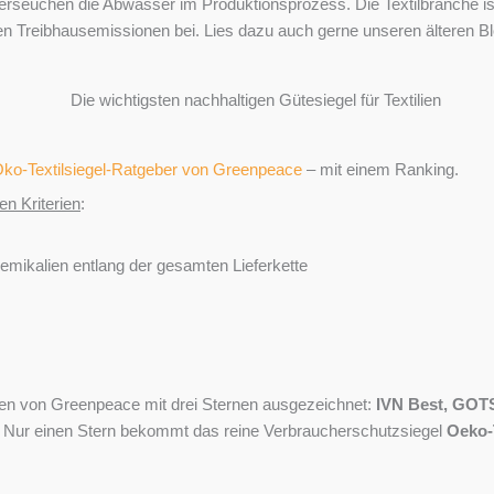
verseuchen die Abwässer im Produktionsprozess. Die Textilbranche ist
en Treibhausemissionen bei. Lies dazu auch gerne unseren älteren Bl
ko-Textilsiegel-Ratgeber von Greenpeace
– mit einem Ranking.
en Kriterien
:
mikalien entlang der gesamten Lieferkette
en von Greenpeace mit drei Sternen ausgezeichnet:
IVN Best
,
GOTS
. Nur einen Stern bekommt das reine Verbraucherschutzsiegel
Oeko-