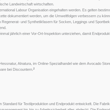
sche Landwirtschaft wirtschaften.
nternational Labour Organisation eingehalten werden. Es gelten bes
kette dokumentiert werden, um die Umweltfolgen verbessern zu könn
egenerat- und Synthetikfasern für Socken, Leggings und Sportbekle
tend.
h einmal jährlich einer Vor-Ort-Inspektion unterziehen, damit Endprod
 Hessnatur, Alnatura, im Online-Spezialhandel wie dem Avocado Stor
2
are bei Discountern.
n Standard für Textilproduktion und Endprodukt entwickelt. Die Fa
management bis hin zu Arbeitssicherheit alles abdeckt. Die Endprod