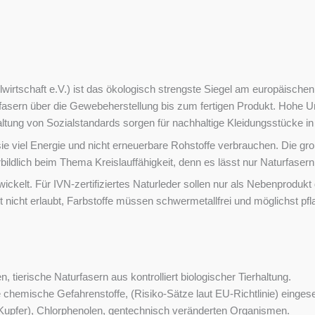
ilwirtschaft e.V.) ist das ökologisch strengste Siegel am europäische
fasern über die Gewebeherstellung bis zum fertigen Produkt. Hohe U
tung von Sozialstandards sorgen für nachhaltige Kleidungsstücke in 
ie viel Energie und nicht erneuerbare Rohstoffe verbrauchen. Die gr
vorbildlich beim Thema Kreislauffähigkeit, denn es lässt nur Naturfase
wickelt. Für IVN-zertifiziertes Naturleder sollen nur als Nebenproduk
nicht erlaubt, Farbstoffe müssen schwermetallfrei und möglichst pfla
ierische Naturfasern aus kontrolliert biologischer Tierhaltung.
e chemische Gefahrenstoffe, (Risiko-Sätze laut EU-Richtlinie) einges
upfer), Chlorphenolen, gentechnisch veränderten Organismen.