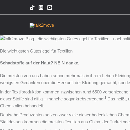
Zum
Inhalt
springen
Die wichtigsten Gütesiegel für Textilien
Schadstoffe auf der Haut? NEIN danke.
Die meisten von uns haben schon mehrmals in ihrem Leben Kleidung b
wenigsten Gedanken über die Herkunft der Kleidung gemacht, sondern
In der Textilproduktion kommen inzwischen rund 6500 verschieden
1
dieser Stoffe sind giftig – manche sogar krebserregend!
Das heißt, u
Chemikalien behandelt.
Deutsche Produzenten setzen zwar viele dieser bedenklichen Chemikali
Stattdessen kommen die meisten Textilien aus China, der Türkei ode