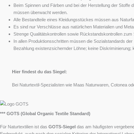
Beim Spinnen und Färben und bei der Herstellung der Stoffe 
müssen überwacht werden.
Alle Bestandteile eines Kleidungsstückes müssen aus Naturfas
Es sind nur Verschlüsse aus natürlichen Materialien und Me
Strenge Qualitätskontrollen sowie Rückstandskontrollen zum S
In allen Produktionsschritten müssen die Sozialstandards der
Bezahlung existenzsichernder Löhne; keine Diskriminierung; k
Hier findest du das Siegel:
Bei Naturtextil-Spezialisten wie Maas Naturwaren, Cotonea ode
*** GOTS (Global Organic Textile Standard)
Für Naturtextilien ist das
GOTS-Siegel
das am häufigsten vergebene Z
Endprodukt, auch nach den sozialen Kriterien der International Labou