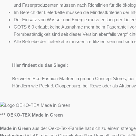
und Faserproduzenten müssen nach Richtlinien für die ökologi
Im Bereich der Lieferkette müssen die Mindestkriterien der I
Der Einsatz von Wasser und Energie muss entlang der Liefer
GOTS 6.0 erlaubt keine Ausnahme mehr beim Faseranteil von R
Formbeständigkeit sind seit dieser Version ebenfalls verpflich
Alle Betriebe der Lieferkette müssen zertifiziert sein und sic
Hier findest du das Siegel:
Bei vielen Eco-Fashion-Marken in grünen Concept Stores, bei
Händlern wie Peek & Cloppenburg, bei Rewe oder als Aktionsw
*** OEKO-TEX Made in Green
Made in Green
aus der Oeko-Tex-Familie hat sich zu einem strenge
Production
(STeP), das von Chemikalien über Umwelt- und Qualitäts