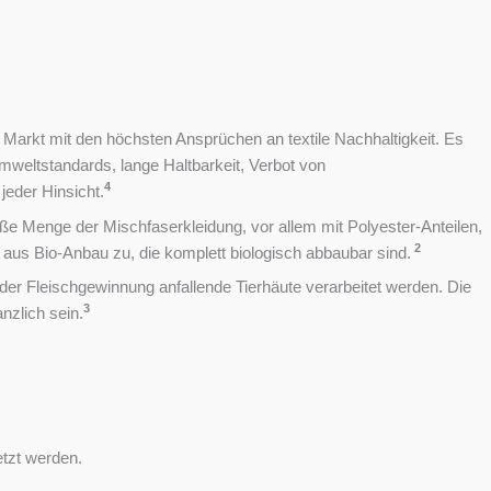
n Markt mit den höchsten Ansprüchen an textile Nachhaltigkeit. Es
mweltstandards, lange Haltbarkeit, Verbot von
4
jeder Hinsicht.
oße Menge der Mischfaserkleidung, vor allem mit Polyester-Anteilen,
2
rn aus Bio-Anbau zu, die komplett biologisch abbaubar sind.
t der Fleischgewinnung anfallende Tierhäute verarbeitet werden. Die
3
nzlich sein.
etzt werden.