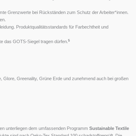
timmte Grenzwerte bei Rückständen zum Schutz der Arbeiter*innen.
en.
idung. Produktqualitätsstandards für Farbechtheit und
5
ukte das GOTS-Siegel tragen dürfen.
e, Glore, Greenality, Grüne Erde und zunehmend auch bei großen
briken unterliegen dem umfassenden Programm
Sustainable Textile
ukte sind nach Oeko-Tex Standard 100 schadstoffgeprüft. Die