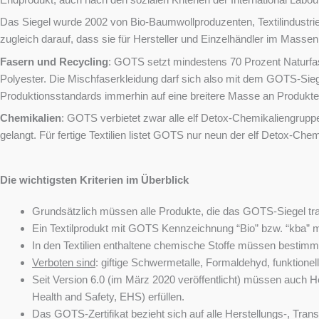
Das Siegel wurde 2002 von Bio-Baumwollproduzenten, Textilindustrie
zugleich darauf, dass sie für Hersteller und Einzelhändler im Masse
Fasern und Recycling
: GOTS setzt mindestens 70 Prozent Naturfas
Polyester. Die Mischfaserkleidung darf sich also mit dem GOTS-Sie
Produktionsstandards immerhin auf eine breitere Masse an Produkt
Chemikalien
: GOTS verbietet zwar alle elf Detox-Chemikaliengruppe
gelangt. Für fertige Textilien listet GOTS nur neun der elf Detox-C
Die wichtigsten Kriterien im Überblick
Grundsätzlich müssen alle Produkte, die das GOTS-Siegel tr
Ein Textilprodukt mit GOTS Kennzeichnung “Bio” bzw. “kba” mu
In den Textilien enthaltene chemische Stoffe müssen bestimmte
Verboten sind
: giftige Schwermetalle, Formaldehyd, funktion
Seit Version 6.0 (im März 2020 veröffentlicht) müssen auch 
Health and Safety, EHS) erfüllen.
Das GOTS-Zertifikat bezieht sich auf alle Herstellungs-, Tra