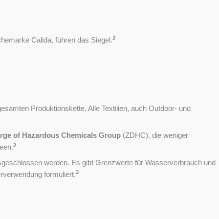
2
chemarke Calida, führen das Siegel.
amten Produktionskette. Alle Textilien, auch Outdoor- und
rge of Hazardous Chemicals
Group
(ZDHC), die weniger
2
reen.
r ausgeschlossen werden. Es gibt Grenzwerte für Wasserverbrauch und
2
erverwendung formuliert.