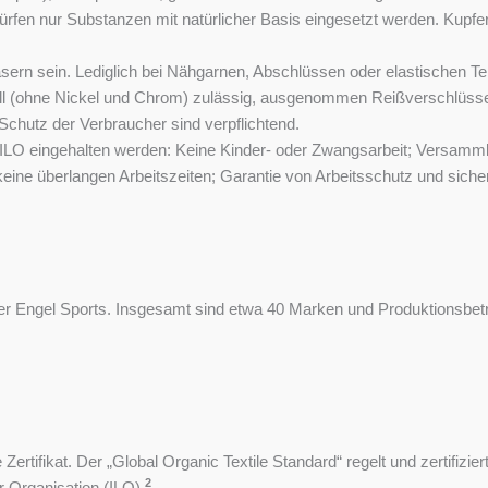
dürfen nur Substanzen mit natürlicher Basis eingesetzt werden. Kup
ern sein. Lediglich bei Nähgarnen, Abschlüssen oder elastischen Tei
tall (ohne Nickel und Chrom) zulässig, ausgenommen Reißverschlüss
chutz der Verbraucher sind verpflichtend.
 ILO eingehalten werden: Keine Kinder- oder Zwangsarbeit; Versamml
eine überlangen Arbeitszeiten; Garantie von Arbeitsschutz und sicher
r Engel Sports. Insgesamt sind etwa 40 Marken und Produktionsbetrie
ertifikat. Der „Global Organic Textile Standard“ regelt und zertifiz
2
r Organisation (ILO).