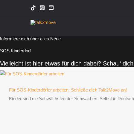
Zum
Inhalt
springen
Informiere dich über alles Neue
SOS Kinderdorf
Vielleicht ist hier etwas für dich dabei? Schau‘ di
Für SOS-Kinderdörfer arbeiten: Schließe dich Talk2Move an!
Kinder sind die Schwächsten der Schwachen. Selbst in Deutschla