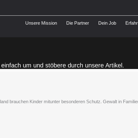
Unsere Mission
Die Partner
Dein Job
Erfah
ch einfach um und stöbere durch unsere Artikel.
nd brauchen Kinder mitunter besonderen Schutz. Gewalt in Familien 