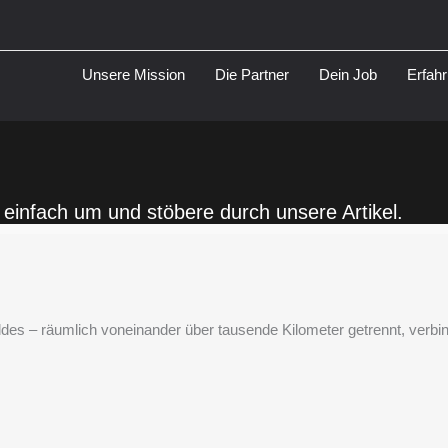
Unsere Mission
Die Partner
Dein Job
Erfah
ch einfach um und stöbere durch unsere Artikel.
des – räumlich voneinander über tausende Kilometer getrennt, verbin