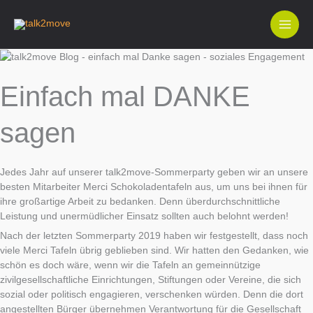
Zum
Inhalt
springen
Einfach mal DANKE
sagen
Jedes Jahr auf unserer talk2move-Sommerparty geben wir an unsere
besten Mitarbeiter Merci Schokoladentafeln aus, um uns bei ihnen für
ihre großartige Arbeit zu bedanken. Denn überdurchschnittliche
Leistung und unermüdlicher Einsatz sollten auch belohnt werden!
Nach der letzten Sommerparty 2019 haben wir festgestellt, dass noch
viele Merci Tafeln übrig geblieben sind. Wir hatten den Gedanken, wie
schön es doch wäre, wenn wir die Tafeln an gemeinnützige
zivilgesellschaftliche Einrichtungen, Stiftungen oder Vereine, die sich
sozial oder politisch engagieren, verschenken würden. Denn die dort
angestellten Bürger übernehmen Verantwortung für die Gesellschaft