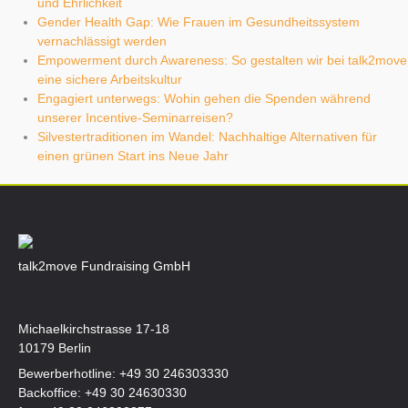
und Ehrlichkeit
Gender Health Gap: Wie Frauen im Gesundheitssystem
vernachlässigt werden
Empowerment durch Awareness: So gestalten wir bei talk2move
eine sichere Arbeitskultur
Engagiert unterwegs: Wohin gehen die Spenden während
unserer Incentive-Seminarreisen?
Silvestertraditionen im Wandel: Nachhaltige Alternativen für
einen grünen Start ins Neue Jahr
talk2move Fundraising GmbH
Michaelkirchstrasse 17-18
10179 Berlin
Bewerberhotline:
+49 30 246303330
Backoffice:
+49 30 24630330