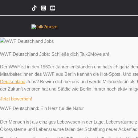
Zum
Inhalt
springen
WWF Deutschland Jobs: Schließe dich Talk2Move an!
Der WWF ist in den 1960er Jahren entstanden und hat sich ganz de
Mitarbeiter:innen des WWF aus Berlin kennen die Hot-Spots. Und steh
Deutschland
Jobs? Bewirb dich bei uns und werde Mitarbeiter:in als 
der Zukunft verloren hat und Städte wie Berlin immer noch aktiv mitges
Jetzt bewerben!
WWF Deutschland: Ein Herz für die Natur
Der Mensch ist als einziges Lebewesen in der Lage, Lebensräume zu 
Ökosysteme und Lebensräume fallen der Schaffung neuer Ackerfläch