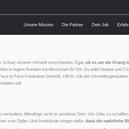
Unsere Mission
Die Partner
Dein Job
Erfah
m Schutz unserer Umwelt verschrieben. Egal,
ob es um die Orang-
en in regem Kontakt mit Menschen für Ort. Du willst Nature und Co. 
Face to Face Fundraiser (m/w/d). Hilf im Job der Umweltorganisation 
talten will.
verändern. Allerdings nicht im positiven Sinn. Um Jobs zu schaffen,
en zum Opfer. Und Insektizide sorgen dafür,
dass die natürliche B