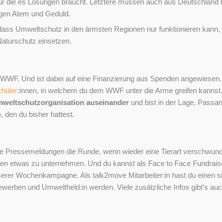
 für die es Lösungen braucht. Letztere müssen auch aus Deutschlan
langen Atem und Geduld.
r, dass Umweltschutz in den ärmsten Regionen nur funktionieren kann
aturschutz einsetzen.
er WWF. Und ist dabei auf eine Finanzierung aus Spenden angewiese
chüler
:innen, in welchem du dem WWF unter die Arme greifen kannst. D
 Umweltschutzorganisation auseinander
und bist in der Lage, Passa
b
, den du bisher hattest.
 Pressemeldungen die Runde, wenn wieder eine Tierart verschwunden
gegen etwas zu unternehmen. Und du kannst als Face to Face Fundraise
rer Wochenkampagne. Als talk2move Mitarbeiter:in hast du einen sinn
werben und Umweltheld:in werden. Viele zusätzliche Infos gibt’s auc