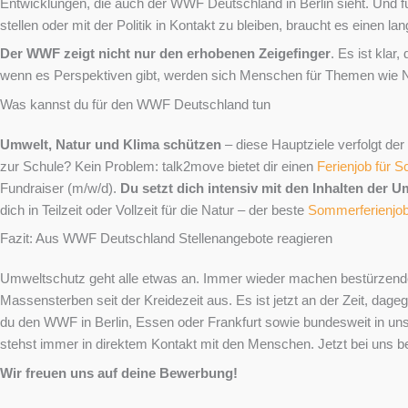
Entwicklungen, die auch der WWF Deutschland in Berlin sieht. Und
stellen oder mit der Politik in Kontakt zu bleiben, braucht es einen 
Der WWF zeigt nicht nur den erhobenen Zeigefinger
. Es ist kla
wenn es Perspektiven gibt, werden sich Menschen für Themen wie N
Was kannst du für den WWF Deutschland tun
Umwelt, Natur und Klima schützen
– diese Hauptziele verfolgt d
zur Schule? Kein Problem: talk2move bietet dir einen
Ferienjob für S
Fundraiser (m/w/d).
Du setzt dich intensiv mit den Inhalten der
dich in Teilzeit oder Vollzeit für die Natur – der beste
Sommerferienjo
Fazit: Aus WWF Deutschland Stellenangebote reagieren
Umweltschutz geht alle etwas an. Immer wieder machen bestürzende
Massensterben seit der Kreidezeit aus. Es ist jetzt an der Zeit, da
du den WWF in Berlin, Essen oder Frankfurt sowie bundesweit in unse
stehst immer in direktem Kontakt mit den Menschen. Jetzt bei uns be
Wir freuen uns auf deine Bewerbung!