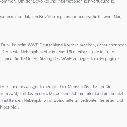
d kommen. Um der Bevölkerung Informationen zur Verfügung zu
, wenn mit der lokalen Bevölkerung zusammengearbeitet wird. Nur,
n. Du willst beim WWF Deutschland Karriere machen, gehst aber noch
er beste Nebenjob hierfür ist eine Tätigkeit als Face to Face
nt:innen für die Unterstützung des WWF zu begeistern. Engagiere
 ist und als ausgestorben gilt. Der Mensch löst das größte
r (m/w/d) Teil davon sein. Mit deinem Job am Infostand unterstützt
stiftenden Nebenjob, wirst Botschafter:in bedrohter Tierarten und
h per Mail.