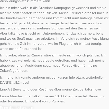
Ausbildungsplatz kümmern kann.
Ich bin mittlerweile in die Dresdner Kampagne gewechselt und stärke
hier meinem Städteleiter den Rücken. Meine Freundin arbeitet noch in
der bundesweiten Kampagne und kommt echt rum! Anfangs hätten wir
beide nicht gedacht, dass wir so lange dabeibleiben, weil es schon
anstrengend sein kann, mehrere Stunden auf den Beinen zu sein.
Aber talk2move ist echt ein Unternehmen, für das ich gerne arbeite
und wo es Spaß macht zu arbeiten. Im Vergleich zu meiner Ausbildung
geht hier die Zeit immer vorbei wie im Flug und ich bin fast traurig,
wenn schon Feierabend ist.
Ich glaube, ohne talk2move wäre ich heute nicht, wo ich jetzt bin. Ich
habe krass viel gelernt, neue Leute getroffen, und habe nach meiner
abgebrochenen Ausbildung sogar neue Perspektiven für meine
Zukunft gefunden.
Ich hoffe, ich konnte anderen mit der kurzen Info etwas weiterhelfen.
DANKE talk2move!
Eine Art Bewertung oder Resümee über meine Zeit bei talk2move
Laura Maarbach hat talk2move am 13.03.2020 bewertet. Bewertung
oder Resümee. Ich gebe 4 von 5 Punkten.
Bring dich bei uns ein