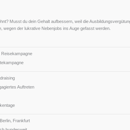
ohnt? Musst du dein Gehalt aufbessern, weil die Ausbildungsvergütung 
e, wegen der lukrative Nebenjobs ins Auge gefasst werden.
ie Reisekampagne
ädtekampagne
draising
agiertes Auftreten
nkentage
erlin, Frankfurt
ch bundesweit