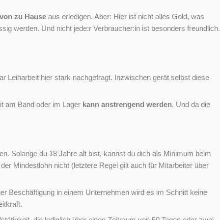
 von zu Hause
aus erledigen. Aber: Hier ist nicht alles Gold, was
ig werden. Und nicht jede:r Verbraucher:in ist besonders freundlich.
Leiharbeit hier stark nachgefragt. Inzwischen gerät selbst diese
beit am Band oder im Lager
kann anstrengend werden
. Und da die
en. Solange du 18 Jahre alt bist, kannst du dich als Minimum beim
r Mindestlohn nicht (letztere Regel gilt auch für Mitarbeiter über
iger Beschäftigung in einem Unternehmen wird es im Schnitt keine
tkraft.
tätigkeit, die lediglich über einen Zeitraum von 50 Tagen oder zwei