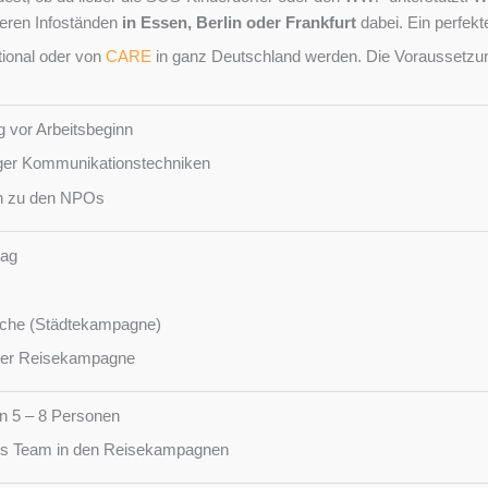
seren Infoständen
in Essen, Berlin oder Frankfurt
dabei. Ein perfekt
ional oder von
CARE
in ganz Deutschland werden. Die Voraussetzung:
g vor Arbeitsbeginn
iger Kommunikationstechniken
n zu den NPOs
tag
oche (Städtekampagne)
der Reisekampagne
n 5 – 8 Personen
als Team in den Reisekampagnen