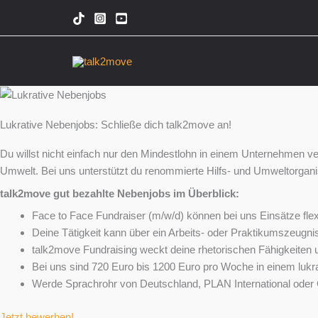
Zum
Inhalt
springen
Lukrative Nebenjobs: Schließe dich talk2move an!
Du willst nicht einfach nur den Mindestlohn in einem Unternehmen ver
Umwelt. Bei uns unterstützt du renommierte Hilfs- und Umweltorganis
talk2move gut bezahlte Nebenjobs im Überblick:
Face to Face Fundraiser (m/w/d) können bei uns Einsätze flex
Deine Tätigkeit kann über ein Arbeits- oder Praktikumszeugni
talk2move Fundraising weckt deine rhetorischen Fähigkeiten u
Bei uns sind 720 Euro bis 1200 Euro pro Woche in einem lukr
Werde Sprachrohr von Deutschland, PLAN International ode
Jetzt bewerben!