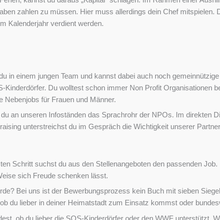
aben zahlen zu müssen. Hier muss allerdings dein Chef mitspielen. 
im Kalenderjahr verdient werden.
st du in einem jungen Team und kannst dabei auch noch gemeinnützig
Kinderdörfer. Du wolltest schon immer Non Profit Organisationen bei
ive Nebenjobs für Frauen und Männer.
 du an unseren Infoständen das Sprachrohr der NPOs. Im direkten Dia
aising unterstreichst du im Gespräch die Wichtigkeit unserer Partn
rsten Schritt suchst du aus den Stellenangeboten den passenden Job.
Weise sich Freude schenken lässt.
e? Bei uns ist der Bewerbungsprozess kein Buch mit sieben Siegeln
e, ob du lieber in deiner Heimatstadt zum Einsatz kommst oder bunde
eidest, ob du lieber die SOS-Kinderdörfer oder den WWF unterstützt. 