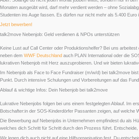
Monaten ausgeübt wird, darf mehr verdient werden – ohne Sozialabg
Studenten ins Auge fassen. Es dürfen nur nicht mehr als 5.400 Euro 
Jetzt bewerben!
talk2move Nebenjob: Geld verdienen & NPOs unterstützen
Keine Lust auf Call Center oder Produktionshelfer? Bei uns arbeite
neben dem
WWF Deutschland
auch PLAN International oder die SOS-
lukrativen Nebenjob mit Herz auszuprobieren. Und wir bieten lukrat
Im Nebenjob als Face to Face Fundraiser (m/w/d) bei talk2move bist
Punkt. Durch intensive Schulungen und Vorbereitungen auf das Fundr
Ablauf & wichtige Infos: Dein Nebenjob bei talk2move
Lukrative Nebenjobs folgen bei uns einem festgelegten Ablauf. Im e
Botschafter:in der SOS-Kinderdörfer Passanten zeigen, auf welche 
Die Bewerbung auf Nebenjobs in Unternehmen empfindest du als Hürd
welches dich Schritt für Schritt durch den Prozess führt. Entscheid
Wir legen dich auch nicht auf eine Hilfsorganisation fest. Du entsch