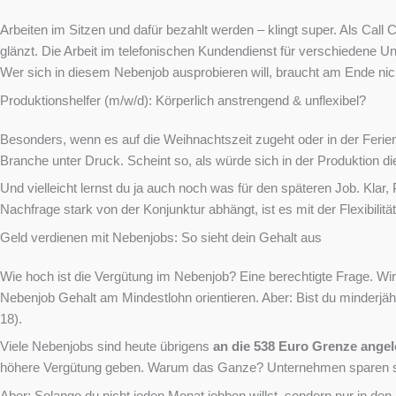
Arbeiten im Sitzen und dafür bezahlt werden – klingt super. Als Ca
glänzt. Die Arbeit im telefonischen Kundendienst für verschiedene Un
Wer sich in diesem Nebenjob ausprobieren will, braucht am Ende nich
Produktionshelfer (m/w/d): Körperlich anstrengend & unflexibel?
Besonders, wenn es auf die Weihnachtszeit zugeht oder in der Ferie
Branche unter Druck. Scheint so, als würde sich in der Produktion
Und vielleicht lernst du ja auch noch was für den späteren Job. Klar
Nachfrage stark von der Konjunktur abhängt, ist es mit der Flexibilitä
Geld verdienen mit Nebenjobs: So sieht dein Gehalt aus
Wie hoch ist die Vergütung im Nebenjob? Eine berechtigte Frage. Wir
Nebenjob Gehalt am Mindestlohn orientieren. Aber: Bist du minderjähri
18).
Viele Nebenjobs sind heute übrigens
an die
538 Euro Grenze angel
höhere Vergütung geben. Warum das Ganze? Unternehmen sparen sich s
Aber: Solange du nicht jeden Monat jobben willst, sondern nur in den 