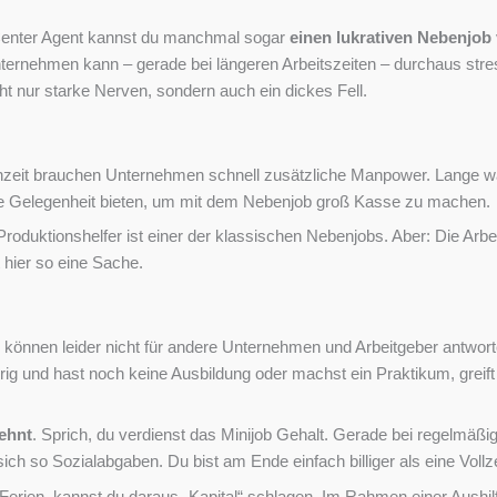
ll Center Agent kannst du manchmal sogar
einen lukrativen Nebenjob
ternehmen kann – gerade bei längeren Arbeitszeiten – durchaus stress
t nur starke Nerven, sondern auch ein dickes Fell.
nzeit brauchen Unternehmen schnell zusätzliche Manpower. Lange war 
 die Gelegenheit bieten, um mit dem Nebenjob groß Kasse zu machen.
, Produktionshelfer ist einer der klassischen Nebenjobs. Aber: Die Ar
t hier so eine Sache.
 können leider nicht für andere Unternehmen und Arbeitgeber antwort
g und hast noch keine Ausbildung oder machst ein Praktikum, greift de
ehnt
. Sprich, du verdienst das Minijob Gehalt. Gerade bei regelmäß
o Sozialabgaben. Du bist am Ende einfach billiger als eine Vollzei
Ferien, kannst du daraus „Kapital“ schlagen. Im Rahmen einer Aushilfs