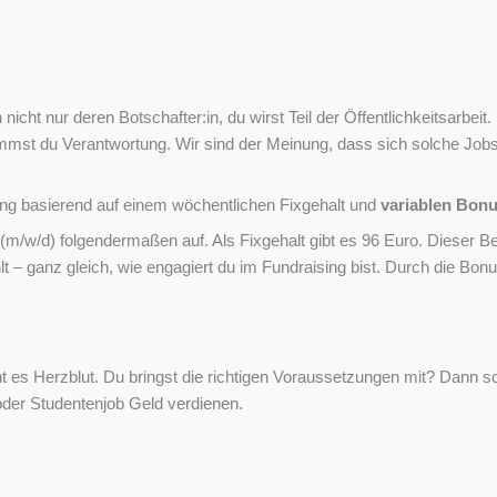
nicht nur deren Botschafter:in, du wirst Teil der Öffentlichkeitsarbei
mmst du Verantwortung. Wir sind der Meinung, dass sich solche Jobs
tung basierend auf einem wöchentlichen Fixgehalt und
variablen Bon
 (m/w/d) folgendermaßen auf. Als Fixgehalt gibt es 96 Euro. Dieser B
lt – ganz gleich, wie engagiert du im Fundraising bist. Durch die B
 es Herzblut. Du bringst die richtigen Voraussetzungen mit? Dann sc
oder Studentenjob Geld verdienen.