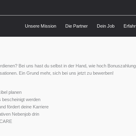
Unsere Mission
Die Partner
Dein Job
Erfah
dienen? Bei uns hast du selbst in der Hand, wie hoch Bonuszahlungen 
ationen. Ein Grund mehr, sich bei uns jetzt zu bewerben!
ibel planen
s bescheinigt werden
nd fördert deine Karriere
ativen Nebenjob drin
r CARE