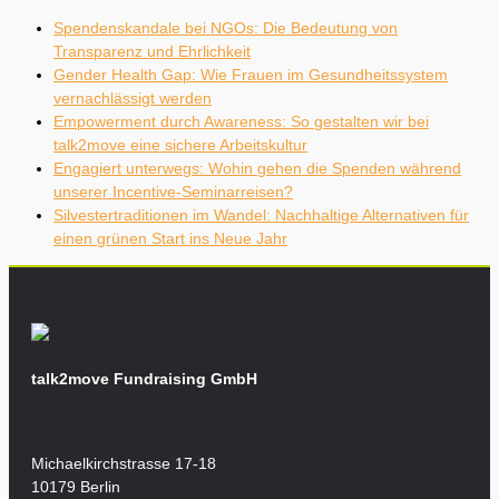
Spendenskandale bei NGOs: Die Bedeutung von
Transparenz und Ehrlichkeit
Gender Health Gap: Wie Frauen im Gesundheitssystem
vernachlässigt werden
Empowerment durch Awareness: So gestalten wir bei
talk2move eine sichere Arbeitskultur
Engagiert unterwegs: Wohin gehen die Spenden während
unserer Incentive-Seminarreisen?
Silvestertraditionen im Wandel: Nachhaltige Alternativen für
einen grünen Start ins Neue Jahr
talk2move Fundraising GmbH
Michaelkirchstrasse 17-18
10179 Berlin