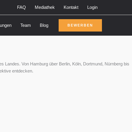
FAQ
Mediathek
Kontakt
Login
rungen
Team
Blog
BEWERBEN
es Landes. Von Hamburg über Berlin, Köln, Dortmund, Nürnberg bis
ektive entdecken.