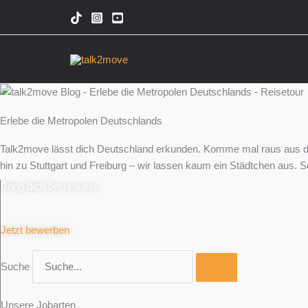
Zum
Inhalt
springen
Erlebe die Metropolen Deutschlands
Talk2move lässt dich Deutschland erkunden. Komme mal raus aus de
hin zu Stuttgart und Freiburg – wir lassen kaum ein Städtchen aus. 
Bring dich bei uns ein
Jetzt bewerben
Suche
Unsere Jobarten