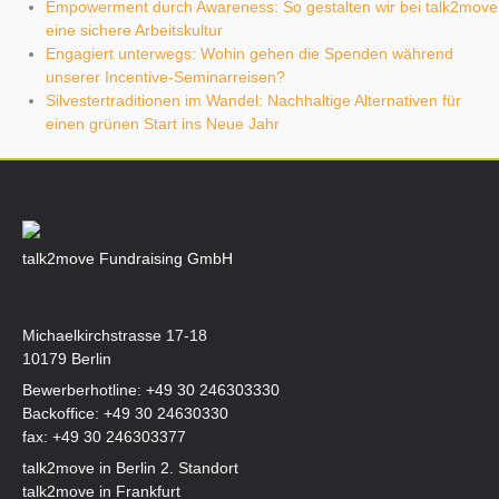
Empowerment durch Awareness: So gestalten wir bei talk2move
eine sichere Arbeitskultur
Engagiert unterwegs: Wohin gehen die Spenden während
unserer Incentive-Seminarreisen?
Silvestertraditionen im Wandel: Nachhaltige Alternativen für
einen grünen Start ins Neue Jahr
talk2move Fundraising GmbH
Michaelkirchstrasse 17-18
10179 Berlin
Bewerberhotline:
+49 30 246303330
Backoffice:
+49 30 24630330
fax: +49 30 246303377
talk2move in Berlin 2. Standort
talk2move in Frankfurt