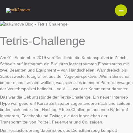
Zum
Inhalt
springen
Tetris-Challenge
Am 01. September 2019 veröffentlichte die Kantonspolizei in Zürich,
Schweiz auf Instagram ein Bild ihres leergeräumten Einsatzautos mit
zwei Beamten und Equipment – von Handschellen, Warndreieck bis
Schussweste, fotografiert aus der Vogelperspektive. „Wenn Sie schon
immer einmal wissen wollten, was sich alles in einem Patrouillenwagen
der Verkehrspolizei befindet – voilà.“ – war der Kommentar darunter.
Das war die Geburtsstunde der Tetris-Challenge. Ein neuer Internet-
Hype war geboren! Kurze Zeit später zogen andere nach und seitdem
finden sich unter dem Hashtag #TetrisChallenge tausende Bilder auf
Instagram, Facebook und Twitter, die das Innenleben der
Transportmittel von Polizei, Feuerwehr und Co. zeigen.
Die Herausforderung dabei ist es das Dienstfahrzeug komplett