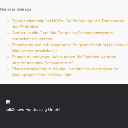
Neueste Beiträge
Spendenskandale bei NGOs: Die Bedeutung von Transparenz
und Ehrlichkeit
Gender Health Gap: Wie Frauen im Gesundheitssystem
vernachlässigt werden
Empowerment durch Awareness: So gestalten wir bei talk2move
eine sichere Arbeitskultur
Engagiert unterwegs: Wohin gehen die Spenden während
unserer Incentive-Seminarreisen?
Silvestertraditionen im Wandel: Nachhaltige Alternativen für
einen grünen Start ins Neue Jahr
talk2move Fundraising GmbH